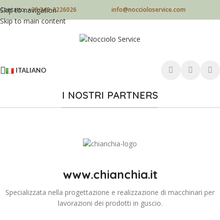
Skip to navigation
Contatto:
+39 349-2226026
info@noccioloservice.com
Skip to main content
ITALIANO
I NOSTRI PARTNERS
www.chianchia.it
Specializzata nella progettazione e realizzazione di macchinari per
lavorazioni dei prodotti in guscio.