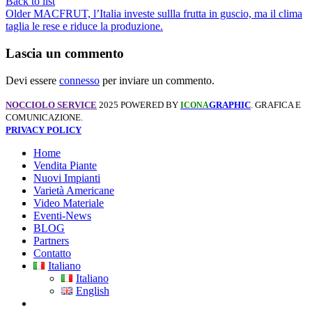
Back to list
Older
MACFRUT, l’Italia investe sullla frutta in guscio, ma il clima
taglia le rese e riduce la produzione.
Lascia un commento
Devi essere
connesso
per inviare un commento.
NOCCIOLO SERVICE
2025 POWERED BY
GRAPHIC
. GRAFICA E
ICONA
COMUNICAZIONE.
PRIVACY POLICY
Home
Vendita Piante
Nuovi Impianti
Varietà Americane
Video Materiale
Eventi-News
BLOG
Partners
Contatto
Italiano
Italiano
English