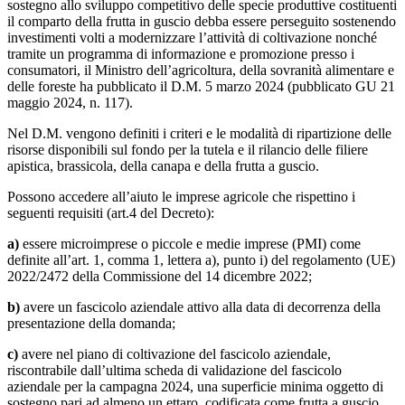
sostegno allo sviluppo competitivo delle specie produttive costituenti
il comparto della frutta in guscio debba essere perseguito sostenendo
investimenti volti a modernizzare l’attività di coltivazione nonché
tramite un programma di informazione e promozione presso i
consumatori, il Ministro dell’agricoltura, della sovranità alimentare e
delle foreste ha pubblicato il D.M. 5 marzo 2024 (pubblicato GU 21
maggio 2024, n. 117).
Nel D.M. vengono definiti i criteri e le modalità di ripartizione delle
risorse disponibili sul fondo per la tutela e il rilancio delle filiere
apistica, brassicola, della canapa e della frutta a guscio.
Possono accedere all’aiuto le imprese agricole che rispettino i
seguenti requisiti (art.4 del Decreto):
a)
essere microimprese o piccole e medie imprese (PMI) come
definite all’art. 1, comma 1, lettera a), punto i) del regolamento (UE)
2022/2472 della Commissione del 14 dicembre 2022;
b)
avere un fascicolo aziendale attivo alla data di decorrenza della
presentazione della domanda;
c)
avere nel piano di coltivazione del fascicolo aziendale,
riscontrabile dall’ultima scheda di validazione del fascicolo
aziendale per la campagna 2024, una superficie minima oggetto di
sostegno pari ad almeno un ettaro, codificata come frutta a guscio,