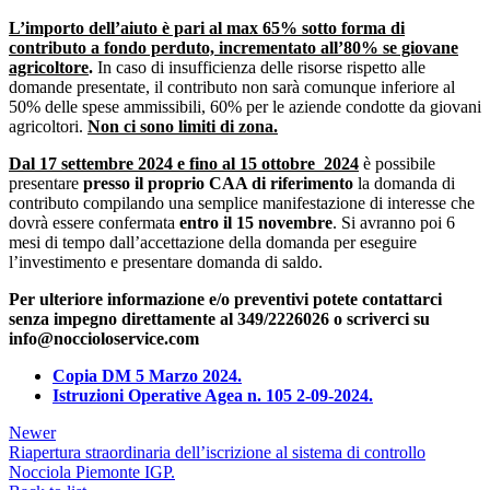
L’importo dell’aiuto è pari al max 65% sotto forma di
contributo a fondo perduto, incrementato all’80% se giovane
agricoltore
.
In caso di insufficienza delle risorse rispetto alle
domande presentate, il contributo non sarà comunque inferiore al
50% delle spese ammissibili, 60% per le aziende condotte da giovani
agricoltori.
Non ci sono limiti di zona.
Dal 17 settembre 2024 e fino al 15 ottobre 2024
è possibile
presentare
presso il proprio CAA di riferimento
la domanda di
contributo compilando una semplice manifestazione di interesse che
dovrà essere confermata
entro
il 15 novembre
. Si avranno poi 6
mesi di tempo dall’accettazione della domanda per eseguire
l’investimento e presentare domanda di saldo.
Per ulteriore informazione e/o preventivi potete contattarci
senza impegno direttamente al 349/2226026 o scriverci su
info@noccioloservice.com
Copia DM 5 Marzo 2024.
Istruzioni Operative Agea n. 105 2-09-2024.
Newer
Riapertura straordinaria dell’iscrizione al sistema di controllo
Nocciola Piemonte IGP.