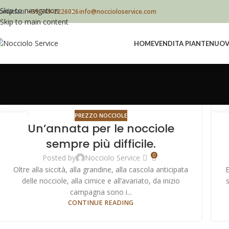
Skip to navigation
ontattaci:
+39 349-2226026
info@noccioloservice.com
Skip to main content
HOME
VENDITA PIANTE
NUOVI
PREZZO NOCCIOLE
10
1
Un’annata per le nocciole
NOV
OT
sempre più difficile.
0
Posted by
Nocciolo Service
Oltre alla siccità, alla grandine, alla cascola anticipata
E
delle nocciole, alla cimice e all’avariato, da inizio
s
campagna sono i...
CONTINUE READING