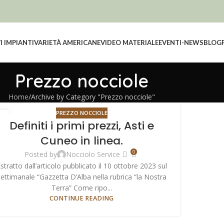
 IMPIANTI
VARIETÀ AMERICANE
VIDEO MATERIALE
EVENTI-NEWS
BLOG
Prezzo nocciole
Home
Archive by Category "Prezzo nocciole"
PREZZO NOCCIOLE
3
Definiti i primi prezzi, Asti e
T
Cuneo in linea.
0
Posted by
Nocciolo Service
stratto dall’articolo pubblicato il 10 ottobre 2023 sul
ettimanale “Gazzetta D’Alba nella rubrica “la Nostra
Terra” Come ripo...
CONTINUE READING